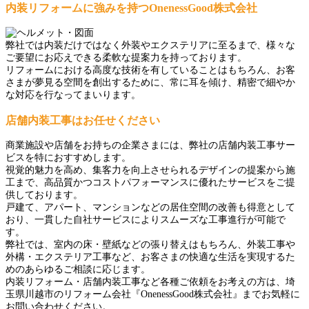
内装リフォームに強みを持つOnenessGood株式会社
弊社では内装だけではなく外装やエクステリアに至るまで、様々な
ご要望にお応えできる柔軟な提案力を持っております。
リフォームにおける高度な技術を有していることはもちろん、お客
さまが夢見る空間を創出するために、常に耳を傾け、精密で細やか
な対応を行なってまいります。
店舗内装工事はお任せください
商業施設や店舗をお持ちの企業さまには、弊社の店舗内装工事サー
ビスを特におすすめします。
視覚的魅力を高め、集客力を向上させられるデザインの提案から施
工まで、高品質かつコストパフォーマンスに優れたサービスをご提
供しております。
戸建て、アパート、マンションなどの居住空間の改善も得意として
おり、一貫した自社サービスによりスムーズな工事進行が可能で
す。
弊社では、室内の床・壁紙などの張り替えはもちろん、外装工事や
外構・エクステリア工事など、お客さまの快適な生活を実現するた
めのあらゆるご相談に応じます。
内装リフォーム・店舗内装工事など各種ご依頼をお考えの方は、埼
玉県川越市のリフォーム会社『OnenessGood株式会社』までお気軽に
お問い合わせください。