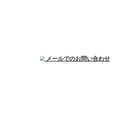
電話でのお問い合わせ
049-293-9718
店舗内装工事や
営業時間／9：00～18：00
内装リフォー
メールでのお問い合わせ
ム・水回りリフォームなら埼玉県川越市の
OnenessGood株式会社まで！
ホーム
業務案内
施工実績
各種募集
会社概要