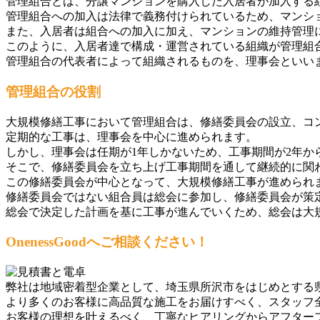
管理組合とは、分譲マンションを購入した入居者が加入する
管理組合への加入は法律で義務付けられているため、マンシ
また、入居者は組合への加入に加え、マンションの維持管理
このように、入居者達で構成・運営されている組織が管理組
管理組合の代表者によって組織されるものを、理事会といい
管理組合の役割
大規模修繕工事において管理組合は、修繕委員会の設立、コ
定期的な工事は、理事会を中心に進められます。
しかし、理事会は任期が1年しかないため、工事期間が2年か
そこで、修繕委員会を立ち上げ工事期間を通して継続的に関
この修繕委員会が中心となって、大規模修繕工事が進められ
修繕委員会ではない組合員は総会に参加し、修繕委員会が策
総会で決定した計画を基に工事が進んでいくため、総会は大
OnenessGoodへご相談ください！
弊社は地域密着型企業として、埼玉県所沢市をはじめとする
より多くのお客様に高品質な施工をお届けすべく、スタッフ
お客様の理想を叶えるべく、丁寧なヒアリングからアフター