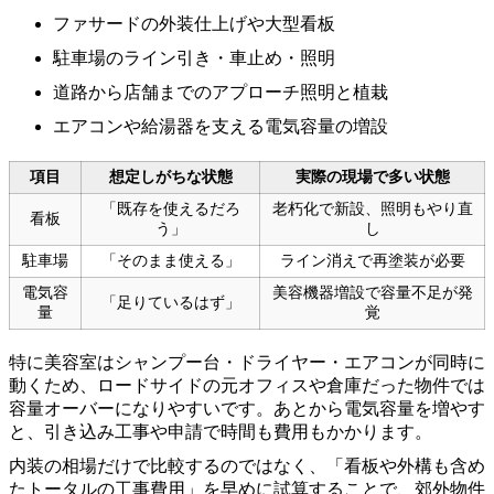
ファサードの外装仕上げや大型看板
駐車場のライン引き・車止め・照明
道路から店舗までのアプローチ照明と植栽
エアコンや給湯器を支える電気容量の増設
項目
想定しがちな状態
実際の現場で多い状態
「既存を使えるだろ
老朽化で新設、照明もやり直
看板
う」
し
駐車場
「そのまま使える」
ライン消えで再塗装が必要
電気容
美容機器増設で容量不足が発
「足りているはず」
量
覚
特に美容室はシャンプー台・ドライヤー・エアコンが同時に
動くため、ロードサイドの元オフィスや倉庫だった物件では
容量オーバーになりやすいです。あとから電気容量を増やす
と、引き込み工事や申請で時間も費用もかかります。
内装の相場だけで比較するのではなく、「看板や外構も含め
たトータルの工事費用」を早めに試算することで、郊外物件