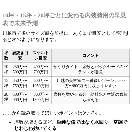
10坪・15坪・20坪ごとに変わる内装費用の早見
表で未来予測
川越市で多いサイズ感を前提に、あくまで目安として整理す
ると次のようになります。
坪
居抜き目
スケルト
コメント
数
安
ン目安
10
250万〜
400万〜
かなりタイト。席数とバックヤードのバ
坪
500万円
700万円
ランスが勝負
15
350万〜
600万〜
川越の美容室で一番多いゾーン。500
坪
750万円
1050万円
万〜800万円に収まりやすい
20
500万〜
800万〜
席数を増やせる分、給排水と空調の負荷
坪
900万円
1300万円
も増える
ここから読み取ってほしいポイントは3つです。
坪数が増えるほど、
単純な倍ではなく水回り・空調で
じわじわ効いてくる