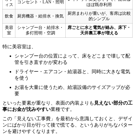
コンセント・LAN・照明
ィス
ほぼ既存利用
厨房まわりが重いが、客席は比較
飲食
厨房機器・給排水・換気
的シンプル
美容
シャンプー台・給排水・
席ごとに水と電気が絡み、床下・
室
多灯照明・空調
天井裏工事が増える
特に美容室は、
シャンプー台の位置によって、床をどこまで壊して配
管を引き直すかが変わる
ドライヤー・エアコン・給湯器と、同時に大きな電気
を使う
お湯を大量に使うため、給湯設備のサイズアップが必
要
といった要素が重なり、表面の内装よりも
見えない部分の工
事にお金が沈みやすい
業種です。
この「見えない工事費」を最初から意識しておくと、デザイ
ンにばかり目が行って後で慌てる、というありがちなパター
ンを避けやすくなります。