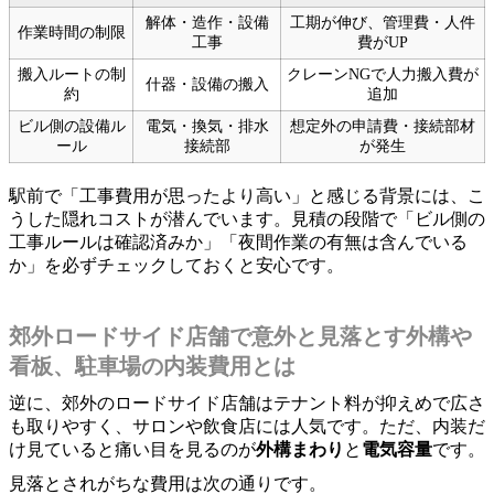
解体・造作・設備
工期が伸び、管理費・人件
作業時間の制限
工事
費がUP
搬入ルートの制
クレーンNGで人力搬入費が
什器・設備の搬入
約
追加
ビル側の設備ル
電気・換気・排水
想定外の申請費・接続部材
ール
接続部
が発生
駅前で「工事費用が思ったより高い」と感じる背景には、こ
うした隠れコストが潜んでいます。見積の段階で「ビル側の
工事ルールは確認済みか」「夜間作業の有無は含んでいる
か」を必ずチェックしておくと安心です。
郊外ロードサイド店舗で意外と見落とす外構や
看板、駐車場の内装費用とは
逆に、郊外のロードサイド店舗はテナント料が抑えめで広さ
も取りやすく、サロンや飲食店には人気です。ただ、内装だ
け見ていると痛い目を見るのが
外構まわり
と
電気容量
です。
見落とされがちな費用は次の通りです。