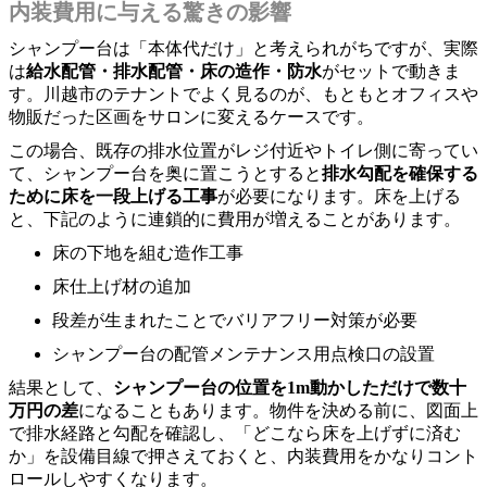
内装費用に与える驚きの影響
シャンプー台は「本体代だけ」と考えられがちですが、実際
は
給水配管・排水配管・床の造作・防水
がセットで動きま
す。川越市のテナントでよく見るのが、もともとオフィスや
物販だった区画をサロンに変えるケースです。
この場合、既存の排水位置がレジ付近やトイレ側に寄ってい
て、シャンプー台を奥に置こうとすると
排水勾配を確保する
ために床を一段上げる工事
が必要になります。床を上げる
と、下記のように連鎖的に費用が増えることがあります。
床の下地を組む造作工事
床仕上げ材の追加
段差が生まれたことでバリアフリー対策が必要
シャンプー台の配管メンテナンス用点検口の設置
結果として、
シャンプー台の位置を1m動かしただけで数十
万円の差
になることもあります。物件を決める前に、図面上
で排水経路と勾配を確認し、「どこなら床を上げずに済む
か」を設備目線で押さえておくと、内装費用をかなりコント
ロールしやすくなります。