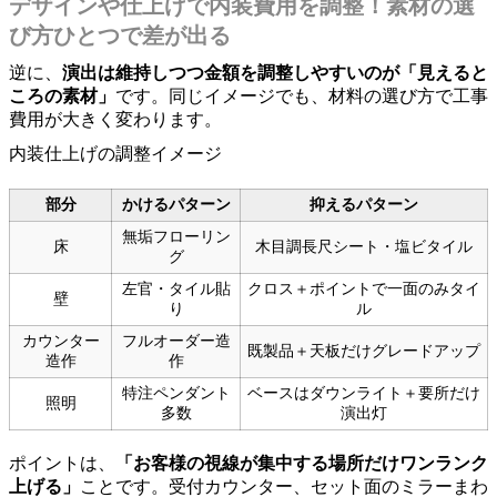
デザインや仕上げで内装費用を調整！素材の選
び方ひとつで差が出る
逆に、
演出は維持しつつ金額を調整しやすいのが「見えると
ころの素材」
です。同じイメージでも、材料の選び方で工事
費用が大きく変わります。
内装仕上げの調整イメージ
部分
かけるパターン
抑えるパターン
無垢フローリン
床
木目調長尺シート・塩ビタイル
グ
左官・タイル貼
クロス＋ポイントで一面のみタイ
壁
り
ル
カウンター
フルオーダー造
既製品＋天板だけグレードアップ
造作
作
特注ペンダント
ベースはダウンライト＋要所だけ
照明
多数
演出灯
ポイントは、
「お客様の視線が集中する場所だけワンランク
上げる」
ことです。受付カウンター、セット面のミラーまわ