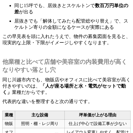
同じ15坪でも、居抜きとスケルトンで
数百万円単位の
差
が出る
居抜きでも「解体してみたら配管総やり替え」で、ス
ケルトン寄りの金額になるケースが実際にある
この早見表を頭に入れたうえで、物件の募集図面を見ると、
現実的な上限・下限がイメージしやすくなります。
他業種と比べて店舗や美容室の内装費用が高く
なりやすい落とし穴
同じ川越市内でも、物販店やオフィスに比べて美容室が高く
付きやすいのは、
「人が座る場所と水・電気がセットで動
く」
業種だからです。
代表的な違いを整理すると次の通りです。
業種
主な設備
坪単価が上がる理由
物販
照明・棚・レジ周り
仕上げ中心で設備工事が少ない
オフ
レイアウト変更しやすく、配管は