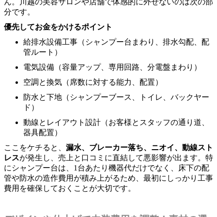
ん。川越の美容サロンや店舗で体感的に外せないのは次の部
分です。
優先してお金をかけるポイント
給排水設備工事（シャンプー台まわり、排水勾配、配
管ルート）
電気設備（容量アップ、専用回路、分電盤まわり）
空調と換気（席数に対する能力、配置）
防水と下地（シャンプーブース、トイレ、バックヤー
ド）
動線とレイアウト設計（お客様とスタッフの通り道、
器具配置）
ここをケチると、
漏水、ブレーカー落ち、ニオイ、動線スト
レス
が発生し、売上と口コミに直結して悪影響が出ます。特
にシャンプー台は、1台あたり機器代だけでなく、床下の配
管や防水の造作費用が積み上がるため、最初にしっかり工事
費用を確保しておくことが大切です。