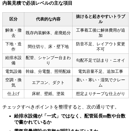
内装見積で必須レベルの主な項目
抜けると起きやすいトラブ
区分
代表的な内容
ル
解体・撤
工事着工後に解体費用が追
既存内装解体、産廃処分
去
加
下地・造
防音不足、レイアウト変更
間仕切り、床・壁下地
作
不可
給排水設
配管、シャンプー台まわ
勾配不足で詰まり・ニオイ
備
り
電気設備
幹線、分電盤、照明配線
電気容量不足、追加工事
空調・換
暑い・寒い・湿気でクレー
エアコン、ダクト
気
ム
仕上げ
床材、壁紙、塗装
想定よりチープな仕上がり
チェックすべきポイントを整理すると、次の通りです。
給排水設備が「一式」ではなく、配管延長m数や台数
で書かれているか