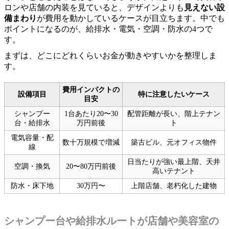
ロンや店舗の内装を見ていると、デザインよりも
見えない設
備まわり
が費用を動かしているケースが目立ちます。中でも
ポイントになるのが、給排水・電気・空調・防水の4つで
す。
まずは、どこにどれくらいお金が動きやすいかを整理しま
す。
費用インパクトの
設備項目
特に注意したいケース
目安
シャンプー
1台あたり20〜30
配管距離が長い、階上テナン
台・給排水
万円前後
ト
電気容量・配
数十万規模で増減
築古ビル、元オフィス物件
線
日当たりが強い最上階、天井
空調・換気
20〜80万円前後
高いテナント
防水・床下地
30万円〜
上階店舗、老朽化した建物
シャンプー台や給排水ルートが店舗や美容室の