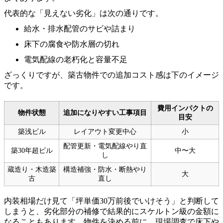
代表的な「見えない劣化」は次の通りです。
給水・排水配管のサビや詰まり
床下の腐食や防水層の切れ
電気配線の老朽化と容量不足
ざっくりですが、築古物件での追加コスト感は下のイメージ
です。
費用インパクトの
物件状態
追加になりやすい工事項目
目安
築浅ビル
レイアウト変更中心
小
配管更新・電気配線やり直
築30年超ビル
中〜大
し
蔵造り・木造築
構造補強・防水・断熱やり
大
古
直し
内装相場だけ見て「坪単価30万前後でいけそう」と判断して
しまうと、劣化部分の補修で結果的にスケルトン級の金額に
なることもあります。物件を決める前に、現場調査で床下や