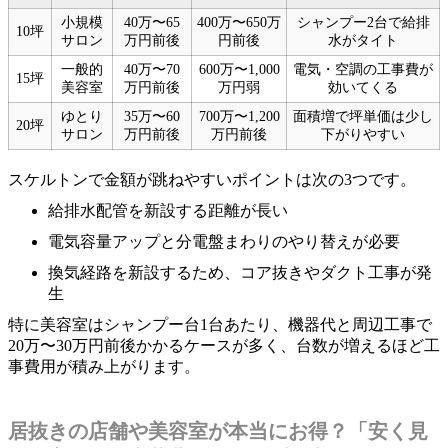
小規模
40万〜65
400万〜650万
シャンプー2台で給排
10坪
サロン
万円前後
円前後
水がタイト
一般的
40万〜70
600万〜1,000
電気・空調の工事費が
15坪
美容室
万円前後
万円弱
効いてくる
ゆとり
35万〜60
700万〜1,200
面積増で坪単価は少し
20坪
サロン
万円前後
万円前後
下がりやすい
スケルトンで金額が跳ねやすいポイントは次の3つです。
給排水配管を新設する距離が長い
電気容量アップと分電盤まわりのやり替えが必要
換気経路を新設するため、コア抜きやダクト工事が発
生
特に美容室はシャンプー台1台あたり、機器代と周辺工事で
20万〜30万円前後かかるケースが多く、台数が増えるほど工
事費用が積み上がります。
居抜きの店舗や美容室が本当にお得？「安く見