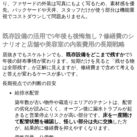
り、ファサードの外装は写真にもよく写るため、素材感を優
先。バックヤードや天井、スタッフだけが使う部分は機能重
視でコストダウンして問題ありません。
既存設備の活用で5年後も後悔無し？修繕費のシ
ナリオと店舗や美容室の内装費用の長期戦略
居抜きでもスケルトンでも、
既存設備をどこまで残すか
で5
年後の財布事情が変わります。短期だけを見ると「残せる物
は全部残す」が正解に見えますが、修繕費まで含めて考える
と答えが変わるケースが多いです。
長期視点での判断の目安
給排水配管
築年数が古い物件や蔵造りエリアのテナントは、配管
の劣化が読みにくく、オープン後に漏水トラブルが起
きると営業停止リスクが高い部分です。
床を一度開け
て配管状態を確認し、怪しい部分は先に交換
した方
が、結果的に修繕費を抑えやすくなります。