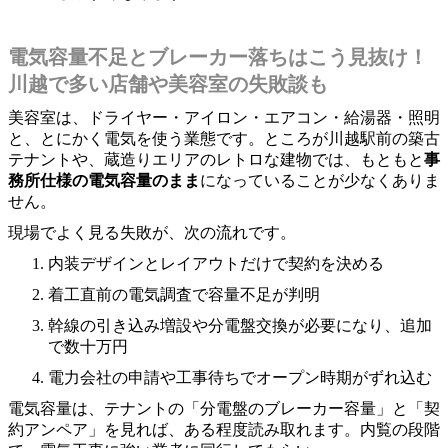
電気容量不足とブレーカー落ちはこう見抜け！
川越で多い店舗や美容室の失敗談も
美容室は、ドライヤー・アイロン・エアコン・給湯器・照明
と、とにかく電気を使う業態です。ところが川越駅前の築古
テナントや、蔵造りエリアのレトロな建物では、もともと
事
務所仕様の電気容量のまま
になっていることが少なくありま
せん。
現場でよく見る失敗が、次の流れです。
内装デザインとレイアウトだけで契約を決める
着工直前の電気調査で容量不足が判明
幹線の引き込み増設や分電盤交換が必要になり、追加
で数十万円
電力会社の申請や工事待ちでオープン時期がずれ込む
電気容量は、テナントの「分電盤のブレーカー容量」と「契
約アンペア」を見れば、ある程度読み取れます。内覧の段階