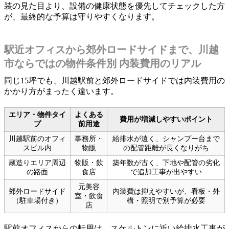
装の見た目より、設備の健康状態を優先してチェックした方
が、最終的な予算は守りやすくなります。
駅近オフィスから郊外ロードサイドまで、川越
市ならではの物件条件別 内装費用のリアル
同じ15坪でも、川越駅前と郊外ロードサイドでは内装費用の
かかり方がまったく違います。
エリア・物件タイ
よくある
費用が増減しやすいポイント
プ
前用途
川越駅前のオフィ
事務所・
給排水が遠く、シャンプー台まで
スビル内
物販
の配管距離が長くなりがち
蔵造りエリア周辺
物販・飲
築年数が古く、下地や配管の劣化
の路面
食店
で追加工事が出やすい
元美容
郊外ロードサイド
内装費は抑えやすいが、看板・外
室・飲食
（駐車場付き）
構・照明で別予算が必要
店
駅前オフィスからの転用は、スケルトンに近い給排水工事が