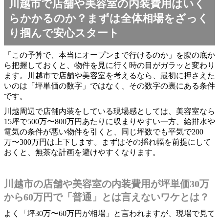
川越市で店舗や美容室の内装費用はいく
らかかるのか？まずは全体相場をざっく
り掴んで安心スタート
「この予算で、本当にオープンまで行けるのか」を腹の底か
ら把握しておくと、物件を見に行く時の目がガラッと変わり
ます。川越市で店舗や美容室を考えるなら、最初に押さえた
いのは「坪単価の数字」ではなく、その数字の裏にある条件
です。
川越周辺で店舗内装をしている現場感としては、美容室なら
15坪で500万〜800万円あたりに収まりやすい一方、給排水や
電気の条件が悪い物件を引くと、同じ坪数でも平気で200
万〜300万円は上下します。まずはその揺れ幅を前提にして
おくと、無茶な計画を避けやすくなります。
川越市の店舗や美容室の内装費用が坪単価30万
から60万円で「普通」とは言えないワケとは？
よく「坪30万〜60万円が相場」と言われますが、現場で見て