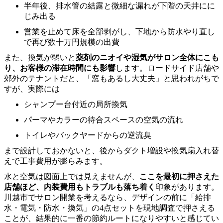
半年後、排水管の結露と微細な漏れが下階の天井にに
じみ出る
営業を止めて床を全部剥がし、下地から防水やり直し
で再び数十万円規模の出費
また、換気が弱いと
薬剤のニオイや湿気がサロン全体にこも
り、お客様の滞在時間にも影響
します。ロードサイド店舗や
郊外のテナントだと、「窓もあるし大丈夫」と思われがちで
すが、実際には
シャンプー台付近の局所換気
パーマやカラーの待合スペースの空気の流れ
トイレやバックヤードからの逆流臭
まで設計しておかないと、後からダクト増設や換気扇入れ替
えで工事費用が膨らみます。
水と空気は図面上では見えませんが、
ここを最初に押さえた
店舗ほど、内装費用もトラブルも落ち着く
印象があります。
川越市でサロン開業を考えるなら、デザインの前に「給排
水・電気・防水・換気」の4点セットを現地調査で押さえる
ことが、結果的に一番の節約ルートになりやすいと感じてい