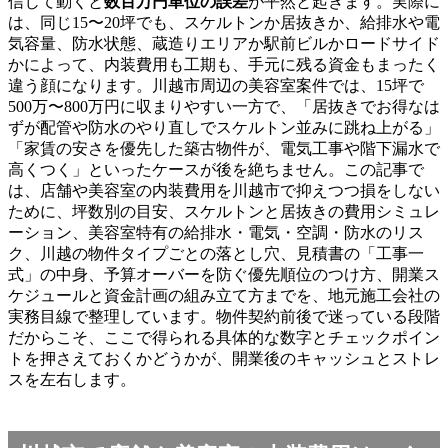
信じて動くと
数百万円単位の誤差
が平然と起きます。実際に
は、同じ15〜20坪でも、スケルトンか居抜きか、給排水や電
気容量、防水状態、蔵造りエリアか駅前ビルかロードサイド
かによって、内装費用も工期も、手元に残る資金もまったく
違う顔になります。川越市周辺の美容室案件では、15坪で
500万〜800万円に収まりやすい一方で、「居抜きでお得なは
ずが配管や防水のやり直しでスケルトン並みに跳ね上がる」
「家賃の安さを優先した築古物件が、電気工事や階下漏水で
高くつく」といったケースが後を絶ちません。この記事で
は、店舗や美容室の内装費用を川越市で抑えつつ損をしない
ために、坪数別の目安、スケルトンと居抜きの費用シミュレ
ーション、美容室特有の給排水・電気・空調・防水のリス
ク、川越の物件タイプごとの落とし穴、見積書の「工事一
式」の中身、予算オーバーを防ぐ優先順位のつけ方、開業ス
ケジュールと資金計画の組み立て方までを、地元施工会社の
実務目線で整理しています。物件契約前後で迷っている段階
だからこそ、ここで得られる具体的な数字とチェックポイン
トを押さえておくかどうかが、開業後のキャッシュとストレ
スを左右します。