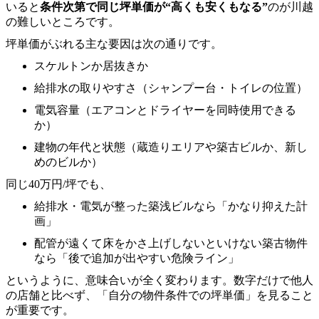
いると
条件次第で同じ坪単価が“高くも安くもなる”
のが川越
の難しいところです。
坪単価がぶれる主な要因は次の通りです。
スケルトンか居抜きか
給排水の取りやすさ（シャンプー台・トイレの位置）
電気容量（エアコンとドライヤーを同時使用できる
か）
建物の年代と状態（蔵造りエリアや築古ビルか、新し
めのビルか）
同じ40万円/坪でも、
給排水・電気が整った築浅ビルなら「かなり抑えた計
画」
配管が遠くて床をかさ上げしないといけない築古物件
なら「後で追加が出やすい危険ライン」
というように、意味合いが全く変わります。数字だけで他人
の店舗と比べず、「自分の物件条件での坪単価」を見ること
が重要です。