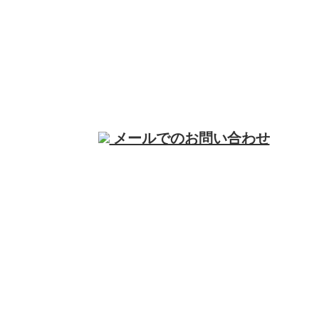
電話でのお問い合わせ
049-293-9718
店舗内装工事や
営業時間／9：00～18：00
内装リフォー
メールでのお問い合わせ
ム・水回りリフォームなら埼玉県川越市の
OnenessGood株式会社まで！
ホーム
業務案内
施工実績
各種募集
会社概要