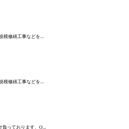
修繕工事などを...
修繕工事などを...
っております、O...