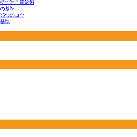
一括で叶う節約術
つの基準
の5つのコツ
の基準